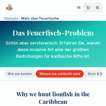
DE
Startseite
Mehr über Feuerfische
Das Feuerfisch-Problem
Schön aber zerstörerisch. Erfahren Sie, warum
diese invasive Art eine der größten
Bedrohungen für karibische Riffe ist.
Wie sie kamen
Warum sie schlecht sind
Stich & Be
Why we hunt lionfish in the
Caribbean