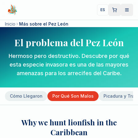
ES
Inicio
Más sobre el Pez León
El problema del Pez León
Hermoso pero destructivo. Descubre por qué
esta especie invasora es una de las mayores
amenazas para los arrecifes del Caribe.
Cómo Llegaron
Por Qué Son Malos
Picadura y Trat
Why we hunt lionfish in the
Caribbean