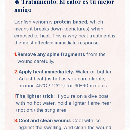
🔥 Tratamiento: El calor es tu mejor
amigo
Lionfish venom is
protein-based
, which
means it breaks down (denatures) when
exposed to heat. This is why heat treatment is
the most effective immediate response:
1.
Remove any spine fragments
from the
wound carefully.
2.
Apply heat immediately.
Water or Lighter.
Adjust heat (as hot as you can tolerate,
around 45°C / 113°F) for 30–90 minutes.
!
The lighter trick:
If you're on a dive boat
with no hot water, hold a lighter flame near
(not on!) the sting area.
3.
Cool and clean wound.
Cool with ice
against the swelling. And clean the wound